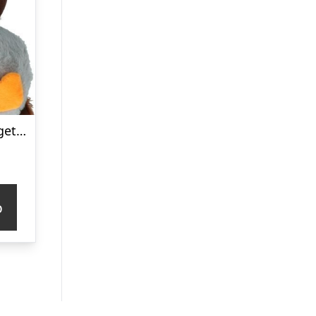
Kong – Hundelegetøj – Bamse – Shakers Honkers Duck – Small
p