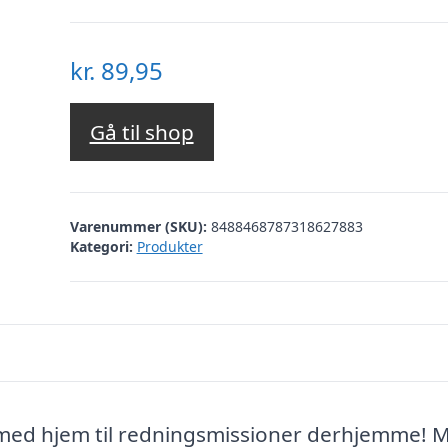
kr.
89,95
Gå til shop
Varenummer (SKU):
8488468787318627883
Kategori:
Produkter
 med hjem til redningsmissioner derhjemme! 