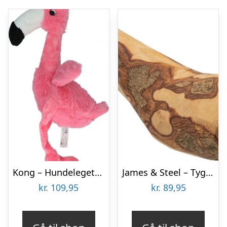
Kong – Hundelegetøj – Bamse – Shakers Honkers Flamingo – Small
James & Steel – Tyggeben I Oliventræ – 220-450 G
kr.
109,95
kr.
89,95